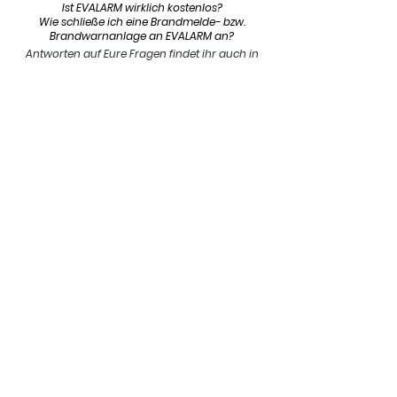
Ist EVALARM wirklich kostenlos?
Wie schließe ich eine Brandmelde- bzw.
Brandwarnanlage an EVALARM an?
Antworten auf Eure Fragen findet ihr auch in
unseren
FAQ
weitere Informationen auch unter
www.evalarmfire.de
App Download
Mehr erfahren
Alarm und Notfallmanagement
Anschluss Brandmelde -& Brandwarnanlage
Qualifizierte Alarmierung
Evakuierung
Aufschaltung ständig besetzte Stelle