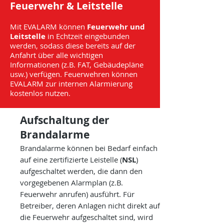
Feuerwehr & Leitstelle
Mit EVALARM können
Feuerwehr und
Leitstelle
in Echtzeit eingebunden
werden, sodass diese bereits auf der
Anfahrt über alle wichtigen
Informationen (z.B. FAT, Gebäudepläne
usw.) verfügen. Feuerwehren können
EVALARM zur internen Alarmierung
kostenlos nutzen.
​Aufschaltung der
Brandalarme
Brandalarme können bei Bedarf einfach
auf eine zertifizierte Leistelle (
NSL
)
aufgeschaltet werden, die dann den
vorgegebenen Alarmplan (z.B.
Feuerwehr anrufen) ausführt. Für
Betreiber, deren Anlagen nicht direkt auf
die Feuerwehr aufgeschaltet sind, wird